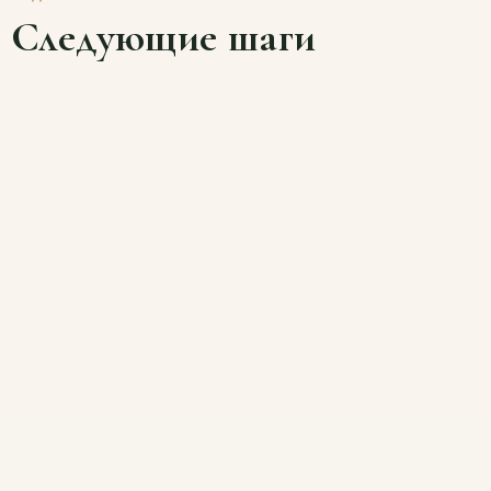
Следующие шаги
Как вы оцените состояние растений при
получении?
Отличное
Хорошее
Среднее
Были вопросы
Полученные растения соответствовали
ожиданиям?
Да
Скорее да
Не совсем
Нет