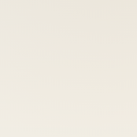
Что вы хотели бы найти у нас на сайте или в
продаже?
На каком этапе вы сейчас?
Пока просто знакомлюсь с
Ищу конкретный сорт или
ассортиментом
растение
Уже выбираю, что
Видел(а) нужное, но
заказать в ближайшее
сейчас его не было в
время
наличии
Что важнее всего при выборе?
Цена
Срок отправки