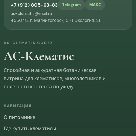
+7 (912) 805-63-83
Telegram
МАКС
Что на сайте мешает или замедляет выбор?
as-clematis@mail.ru
455048, г. Магнитогорск, СНТ Экология, 21
AS-CLEMATIS CODEX
АС-Клематис
Что изменить на сайте в первую очередь?
Спокойная и аккуратная ботаническая
витрина для клематисов, многолетников и
полезного контента по уходу.
НАВИГАЦИЯ
О питомнике
Где купить клематисы
ОТПРАВИТЬ
Пропустить