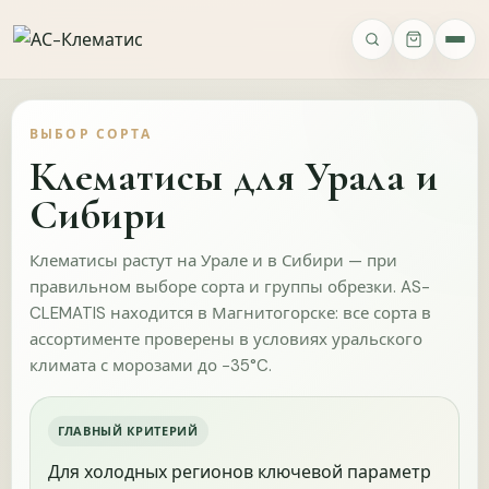
ВАШЕ МНЕНИЕ
Опросы
ВЫБОР СОРТА
Ассортимент
Качество
Упаковка и доставка
Сайт
Фото 
Клематисы для Урала и
Сибири
Клематисы растут на Урале и в Сибири — при
правильном выборе сорта и группы обрезки. AS-
CLEMATIS находится в Магнитогорске: все сорта в
ИМЯ
ассортименте проверены в условиях уральского
климата с морозами до −35°C.
ТЕЛЕФОН
ГЛАВНЫЙ КРИТЕРИЙ
Для холодных регионов ключевой параметр
Как вы о нас узнали?