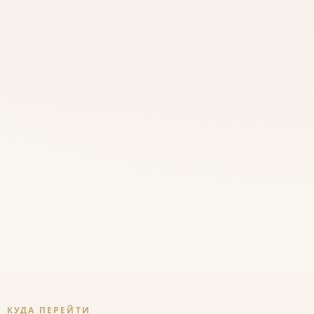
качества.
На каком этапе вы сейчас?
Только знакомлюсь с
Выбираю сорта перед
питомником
покупкой
Уже оформил(а) заказ, но
Уже получал(а) растения
ещё не получил(а)
Что сильнее всего повышает доверие к качеству?
Понятные описания
Живые фото растений
сортов
Пояснение по размеру
Фото и видео упаковки
саженцев
Отзывы и результаты в
Возможность задать
саду
вопрос перед покупкой
Чего сейчас не хватает, чтобы довериться
качеству или решиться на заказ?
КУДА ПЕРЕЙТИ