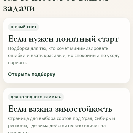
задачи
Было ли понятно, что делать с растением после
получения?
ПЕРВЫЙ СОРТ
Да, всё понятно
Нужно больше пояснений
Если нужен понятный старт
Не хватило информации
Подборка для тех, кто хочет минимизировать
ошибки и взять красивый, но спокойный по уходу
Что улучшить в теме качества саженцев?
вариант.
Открыть подборку
ДЛЯ ХОЛОДНОГО КЛИМАТА
Если важна зимостойкость
Страница для выбора сортов под Урал, Сибирь и
ОТПРАВИТЬ
Пропустить
регионы, где зима действительно влияет на
результат.