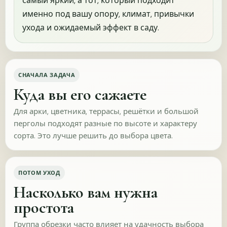
самый яркий, а тот, который подходит
именно под вашу опору, климат, привычки
Поиск
Из видео Светланы
ухода и ожидаемый эффект в саду.
Соцсети или мессенджеры
По рекомендации
Уже давно с вами
Другой сайт или статья
Что вы ищете у нас в первую очередь?
СНАЧАЛА ЗАДАЧА
Опрос подходит и тем, кто только впервые знакомится с
Куда вы его сажаете
сайтом. Нам важно понять, какие растения и форматы
выбора вам сейчас нужны.
Для арки, цветника, террасы, решётки и большой
перголы подходят разные по высоте и характеру
Какие разделы вам сейчас интересны?
сорта. Это лучше решить до выбора цвета.
Клематисы
Гортензии
ПОТОМ УХОД
Пионы
Розы
Насколько вам нужна
простота
Другие многолетники
Группа обрезки часто влияет на удачность выбора