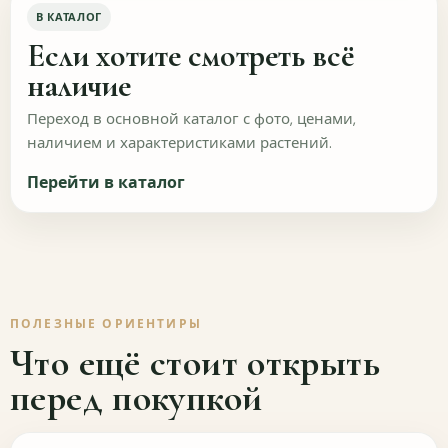
Были небольшие
Были серьёзные
В КАТАЛОГ
повреждения
повреждения
Если хотите смотреть всё
Упаковка была удобной для распаковки?
наличие
Да
Скорее да
Переход в основной каталог с фото, ценами,
наличием и характеристиками растений.
Не очень
Нет
Перейти в каталог
Не знаю
Были ли повреждения растений при доставке?
Нет
Небольшие
ПОЛЕЗНЫЕ ОРИЕНТИРЫ
Что ещё стоит открыть
Заметные
Критичные
перед покупкой
Что улучшить в упаковке и доставке?