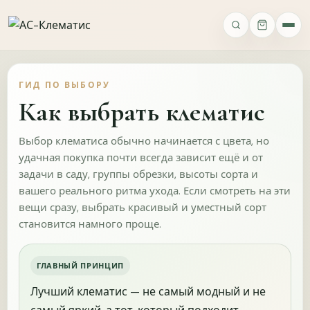
ВАШЕ МНЕНИЕ
Опросы
ГИД ПО ВЫБОРУ
Ассортимент
Качество
Упаковка и доставка
Сайт
Фото 
Как выбрать клематис
Выбор клематиса обычно начинается с цвета, но
удачная покупка почти всегда зависит ещё и от
задачи в саду, группы обрезки, высоты сорта и
вашего реального ритма ухода. Если смотреть на эти
ИМЯ
вещи сразу, выбрать красивый и уместный сорт
становится намного проще.
ТЕЛЕФОН
ГЛАВНЫЙ ПРИНЦИП
Лучший клематис — не самый модный и не
Как вы о нас узнали?