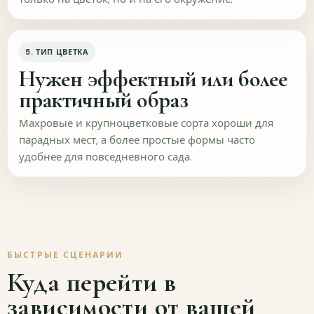
5. ТИП ЦВЕТКА
Нужен эффектный или более
практичный образ
Как вы оцените состояние растений при
получении?
Махровые и крупноцветковые сорта хороши для
парадных мест, а более простые формы часто
Отличное
Хорошее
удобнее для повседневного сада.
Среднее
Были вопросы
Полученные растения соответствовали
ожиданиям?
БЫСТРЫЕ СЦЕНАРИИ
Да
Скорее да
Куда перейти в
зависимости от вашей
Не совсем
Нет