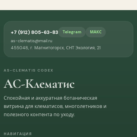
Памятка на сайте
Удобна ли скорость ответа?
+7 (912) 805-63-83
Telegram
МАКС
Да
Скорее да
as-clematis@mail.ru
455048, г. Магнитогорск, СНТ Экология, 21
Не всегда
Нет
Хватает ли информации о статусе заказа и
AS-CLEMATIS CODEX
следующих шагах?
АС-Клематис
Да
Скорее да
Спокойная и аккуратная ботаническая
Не всегда
Нет
витрина для клематисов, многолетников и
полезного контента по уходу.
Что улучшить в общении и сопровождении?
НАВИГАЦИЯ