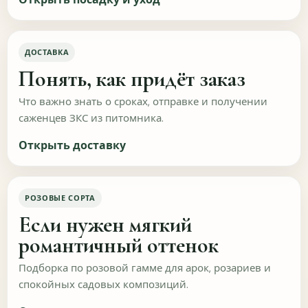
Понятна ли логика разделов и карточек?
Да
Скорее да
ДОСТАВКА
Понять, как придёт заказ
Частично
Нет
Что важно знать о сроках, отправке и получении
Понятно ли, как добавить в корзину и оформить
саженцев ЗКС из питомника.
заказ?
Открыть доставку
Да
Скорее да
Нужно проще
Нет
РОЗОВЫЕ СОРТА
Если нужен мягкий
Легко ли найти информацию по доставке, оплате
романтичный оттенок
и уходу?
Подборка по розовой гамме для арок, розариев и
Да
Скорее да
спокойных садовых композиций.
Не везде
Нет