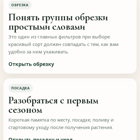
ОБРЕЗКА
Понять группы обрезки
простыми словами
Это один из главных фильтров при выборе:
красивый сорт должен совпадать с тем, как вам
удобно за ним ухаживать.
ОТПРАВИТЬ
Пропустить
Открыть обрезку
Насколько удобно пользоваться сайтом?
Этот опрос нужен и новым посетителям, и тем, кто уже
оформлял заказ. Он помогает убрать лишние шаги и
сделать навигацию понятнее.
ПОСАДКА
Разобраться с первым
Легко ли найти нужный раздел или растение?
сезоном
Да
Скорее да
Короткая памятка по месту, посадке, поливу и
стартовому уходу после получения растения.
Не всегда
Сложно
Открыть посадку и уход