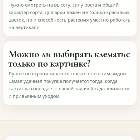
Нужно смотреть на высоту, силу роста и общий
характер сорта. Для арки важен не только красивый
Чего не хватает в фото и описаниях?
цветок, но и способность растения уместно работать
на вертикали.
Можно ли выбирать клематис
только по картинке?
Лучше не ограничиваться только внешним видом.
ОТПРАВИТЬ
Пропустить
Самая удачная покупка получается тогда, когда
картинка совпадает с вашей задачей сада, климатом
Насколько удобно общаться и получать
и привычным уходом.
ответы?
Здесь важен опыт и до покупки, и после заказа. Нам
нужно понять, как удобнее помогать человеку, который
только пришёл на сайт, и как сопровождать уже
оформленный заказ.