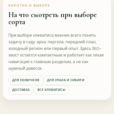
На каком этапе для вас важнее этот опыт?
КОРОТКО О ВЫБОРЕ
Пока только задаю
Выбираю перед покупкой
На что смотреть при выборе
вопросы
сорта
Уже получал(а) заказ
Уже оформил(а) заказ
раньше
При выборе клематиса важнее всего понять
Насколько понятно отвечают на вопросы до
задачу в саду: арка, пергола, передний план,
покупки?
холодный регион или первый опыт. Здесь SEO-
хвост остается компактным и работает как тихая
Очень понятно
Нормально
навигация к главным разделам, а не как
шумный довесок.
Можно подробнее
Ответов не хватает
ДЛЯ НОВИЧКОВ
ДЛЯ УРАЛА И СИБИРИ
Как вам удобнее получать помощь при выборе?
ДОСТАВКА
ВСЕ КЛЕМАТИСЫ
Короткие ответы в MAX
Telegram
WhatsApp
Звонок