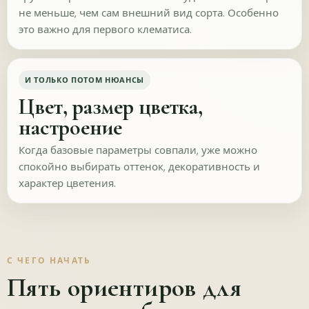
Что вы хотели бы найти у нас на сайте или в
не меньше, чем сам внешний вид сорта. Особенно
продаже?
это важно для первого клематиса.
И ТОЛЬКО ПОТОМ НЮАНСЫ
Цвет, размер цветка,
настроение
На каком этапе вы сейчас?
Когда базовые параметры совпали, уже можно
Пока просто знакомлюсь с
Ищу конкретный сорт или
спокойно выбирать оттенок, декоративность и
ассортиментом
растение
характер цветения.
Уже выбираю, что
Видел(а) нужное, но
заказать в ближайшее
сейчас его не было в
время
наличии
Что важнее всего при выборе?
С ЧЕГО НАЧАТЬ
Пять ориентиров для
Цена
Срок отправки