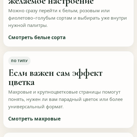
желаемое настроение
СДЭК до ПВЗ
СДЭК до адреса
Можно сразу перейти к белым, розовым или
фиолетово-голубым сортам и выбирать уже внутри
Почта России
Самовывоз
нужной палитры.
Смотреть белые сорта
Зависит от стоимости
Какой информации по упаковке или доставке
ПО ТИПУ
вам сейчас не хватает?
Если важен сам эффект
цветка
Махровые и крупноцветковые страницы помогут
понять, нужен ли вам парадный цветок или более
универсальный формат.
Как дошла упаковка?
Смотреть махровые
Отлично
Нормально