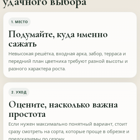
удачного выбора
Редкость сорта
Фото и описание
Размер саженца
Рекомендация питомника
1. МЕСТО
Подумайте, куда именно
Сообщить вам, если появится нужный сорт или
сажать
раздел?
Невысокая решётка, входная арка, забор, терраса и
Не нужно
MAX
передний план цветника требуют разной высоты и
разного характера роста.
Telegram
WhatsApp
2. УХОД
ОТПРАВИТЬ
Пропустить
Оцените, насколько важна
Что помогает доверять качеству саженцев?
простота
Можно ответить и до покупки, и после получения
Если нужен максимально понятный вариант, стоит
растений. Это помогает понять, какой информации не
сразу смотреть на сорта, которые проще в обрезке и
хватает для доверия и где нужно усилить подачу
предсказуемы по сезону.