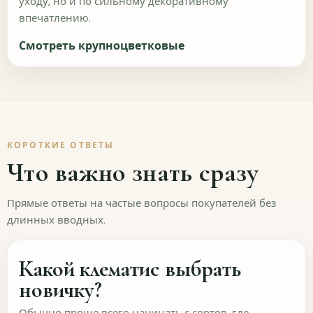
уходу, но и по сильному декоративному
Хватает ли фото и описаний перед
впечатлению.
выбором?
Смотреть крупноцветковые
Помогите понять, достаточно ли карточек товара и
информационных блоков, чтобы выбрать сорт без
лишних вопросов.
Хватает ли фото для выбора?
Да
Скорее да
КОРОТКИЕ ОТВЕТЫ
Что важно знать сразу
Не всегда
Нет
Прямые ответы на частые вопросы покупателей без
Понятны ли описания и характеристики?
длинных вводных.
Да
Скорее да
Какой клематис выбрать
Частично
Нет
новичку?
Что для вас важнее всего в карточке растения?