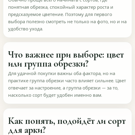
Обычно проще всего начинать с сортов, где
понятная обрезка, спокойный характер роста и
Фото крупным планом
Фото взрослого растения
предсказуемое цветение. Поэтому для первого
выбора полезно смотреть не только на фото, но и на
Цветение в саду
Высота и ширина
удобство ухода.
Сроки цветения
Посадка и уход
Что важнее при выборе: цвет
Нужны ли примеры растений в реальном саду?
или группа обрезки?
Да, очень
Скорее да
Для удачной покупки важны оба фактора, но на
практике группа обрезки часто влияет сильнее. Цвет
Необязательно
Нет
отвечает за настроение, а группа обрезки — за то,
насколько сорт будет удобен именно вам.
Полезны ли подсказки вроде "куда подойдёт
сорт" или "с чем сочетать"?
Как понять, подойдёт ли сорт
Да, очень
Скорее да
для арки?
Можно добавить
Не нужно