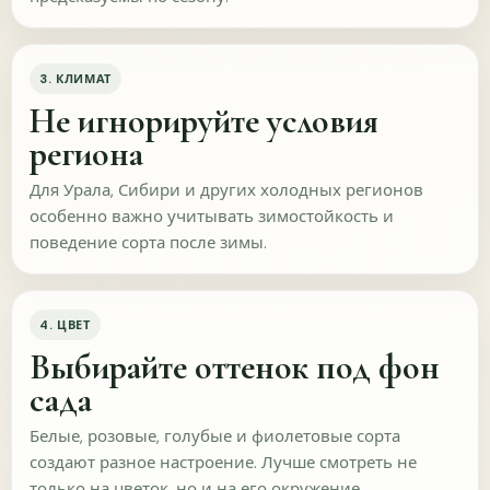
качества.
На каком этапе вы сейчас?
3. КЛИМАТ
Только знакомлюсь с
Выбираю сорта перед
питомником
покупкой
Не игнорируйте условия
региона
Уже оформил(а) заказ, но
Уже получал(а) растения
ещё не получил(а)
Для Урала, Сибири и других холодных регионов
Что сильнее всего повышает доверие к качеству?
особенно важно учитывать зимостойкость и
поведение сорта после зимы.
Понятные описания
Живые фото растений
сортов
Пояснение по размеру
Фото и видео упаковки
саженцев
4. ЦВЕТ
Выбирайте оттенок под фон
Отзывы и результаты в
Возможность задать
саду
вопрос перед покупкой
сада
Чего сейчас не хватает, чтобы довериться
Белые, розовые, голубые и фиолетовые сорта
качеству или решиться на заказ?
создают разное настроение. Лучше смотреть не
только на цветок, но и на его окружение.