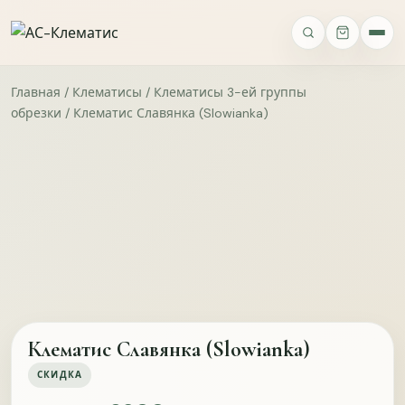
ВАШЕ МНЕНИЕ
Опросы
Главная
/
Клематисы
/
Клематисы 3-ей группы
обрезки
/ Клематис Славянка (Slowianka)
Ассортимент
Качество
Упаковка и доставка
Сайт
Фото 
ИМЯ
ТЕЛЕФОН
Клематис Славянка (Slowianka)
СКИДКА
Как вы о нас узнали?