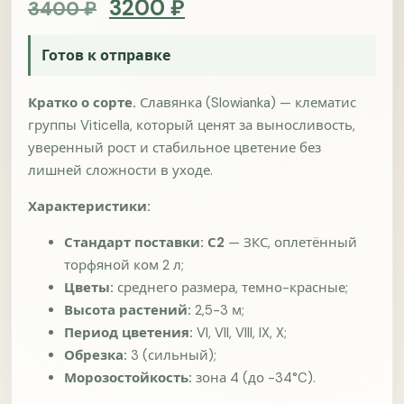
Original price was: 3400 ₽.
Current price is: 320
3200
₽
3400
₽
Поиск
Из видео Светланы
Готов к отправке
Соцсети или мессенджеры
По рекомендации
Уже давно с вами
Другой сайт или статья
Кратко о сорте.
Славянка (Slowianka) — клематис
группы Viticella, который ценят за выносливость,
Что вы ищете у нас в первую очередь?
уверенный рост и стабильное цветение без
Опрос подходит и тем, кто только впервые знакомится с
лишней сложности в уходе.
сайтом. Нам важно понять, какие растения и форматы
выбора вам сейчас нужны.
Характеристики:
Какие разделы вам сейчас интересны?
Стандарт поставки:
С2
— ЗКС, оплетённый
торфяной ком 2 л;
Клематисы
Гортензии
Цветы:
среднего размера, темно-красные;
Высота растений:
2,5-3 м;
Пионы
Розы
Период цветения:
VI, VII, VIII, IX, X;
Обрезка:
3 (сильный);
Другие многолетники
Морозостойкость:
зона 4 (до -34°C).