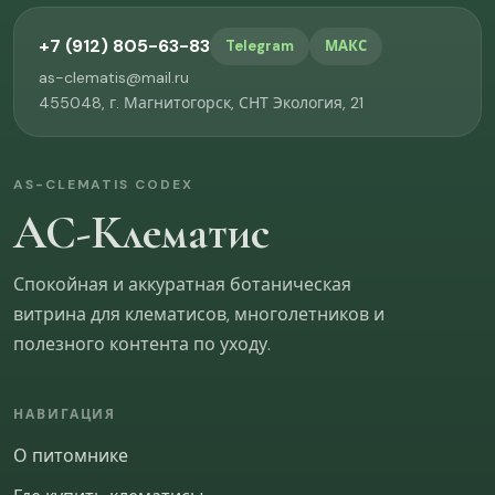
Было ли понятно, что делать с растением после
+7 (912) 805-63-83
Telegram
МАКС
получения?
as-clematis@mail.ru
455048, г. Магнитогорск, СНТ Экология, 21
Да, всё понятно
Нужно больше пояснений
Не хватило информации
AS-CLEMATIS CODEX
АС-Клематис
Что улучшить в теме качества саженцев?
Спокойная и аккуратная ботаническая
витрина для клематисов, многолетников и
полезного контента по уходу.
НАВИГАЦИЯ
О питомнике
ОТПРАВИТЬ
Пропустить