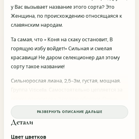
Редкость сорта
Фото и описание
у Вас вызывает название этого сорта? Это
Женщина, по происхождению относящаяся к
Размер саженца
Рекомендация питомника
славянским народам.
Сообщить вам, если появится нужный сорт или
Та самая, что » Коня на скаку остановит, В
раздел?
горящую избу войдет!» Сильная и смелая
Не нужно
MAX
красавица! Не даром селекционер дал этому
сорту такое название!
Telegram
WhatsApp
Сильнорослая лиана, 2,5-3м, густая, мощная.
Группа Viticella. Самостоятельно цепляется за
опору, относится к 3 группе обрезки. Очень
ОТПРАВИТЬ
Пропустить
зимостойкая. Зацветает в начале июля, и
Что помогает доверять качеству саженцев?
РАЗВЕРНУТЬ ОПИСАНИЕ ДАЛЬШЕ
цветёт до заморозков.
Можно ответить и до покупки, и после получения
Детали
растений. Это помогает понять, какой информации не
Цветок вишнёво-красного цвета, средней
хватает для доверия и где нужно усилить подачу
Цвет цветков