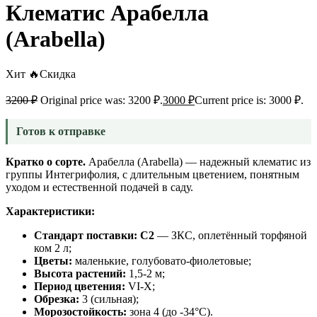
Клематис Арабелла
(Arabella)
Хит 🔥
Скидка
3200
₽
Original price was: 3200 ₽.
3000
₽
Current price is: 3000 ₽.
Готов к отправке
Кратко о сорте.
Арабелла (Arabella) — надежный клематис из
группы Интегрифолия, с длительным цветением, понятным
уходом и естественной подачей в саду.
Характеристики:
Стандарт поставки:
С2
— ЗКС, оплетённый торфяной
ком 2 л;
Цветы:
маленькие, голубовато-фиолетовые;
Высота растений:
1,5-2 м;
Период цветения:
VI-X;
Обрезка:
3 (сильная);
Морозостойкость:
зона 4 (до -34°C).