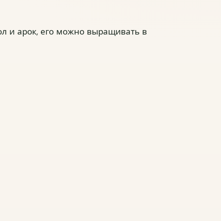
ть в упаковке и доставке?
ол и арок, его можно выращивать в
ТПРАВИТЬ
Пропустить
ко удобно пользоваться сайтом?
нужен и новым посетителям, и тем, кто уже оформлял
омогает убрать лишние шаги и сделать навигацию
айти нужный раздел или растение?
ее да
Не всегда
Сложно