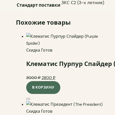
ЗКС С2 (3-х летние)
Стандарт поставки
Похожие товары
Скидка
Готов
Клематис Пурпур Спайдер (P
Original price was: 3000 ₽.
Current price is: 2800 ₽.
3000
₽
2800
₽
В КОРЗИНУ
Добавить в избранное
Скидка
Готов