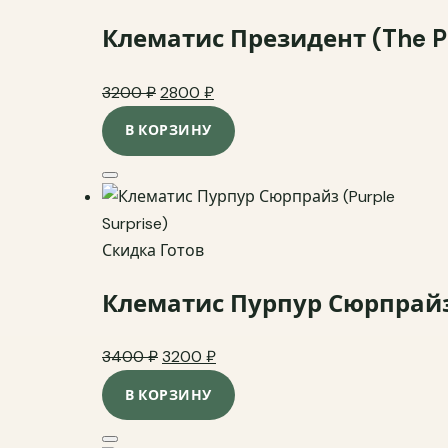
Клематис Президент (The Pr
Original price was: 3200 ₽.
Current price is: 2800 ₽.
3200
₽
2800
₽
В КОРЗИНУ
Добавить в избранное
Скидка
Готов
Клематис Пурпур Сюрпрайз (
Original price was: 3400 ₽.
Current price is: 3200 ₽.
3400
₽
3200
₽
В КОРЗИНУ