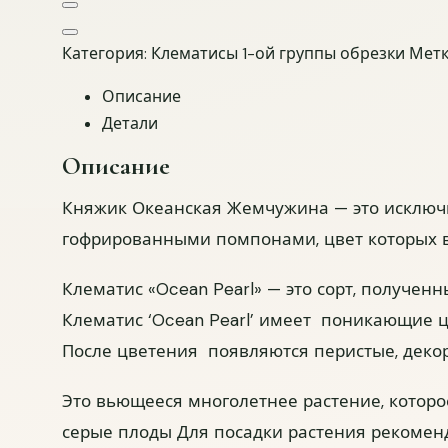
Добавить в избранное
Поделиться товаром
Категория:
Клематисы 1-ой группы обрезки
Метк
Описание
Детали
Описание
Княжик Океанская Жемчужина — это исключ
гофрированными помпонами, цвет которых ва
Клематис «Ocean Pearl» — это сорт, полученны
Клематис ‘Ocean Pearl’ имеет поникающие ц
После цветения появляются перистые, деко
Это вьющееся многолетнее растение, которое
серые плоды Для посадки растения рекоменд