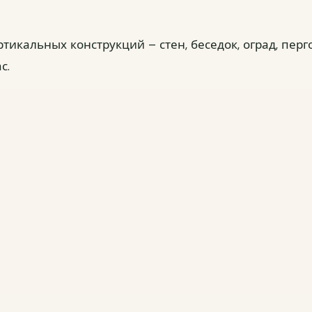
Что улучши
икальных конструкций – стен, беседок, оград, перг
с.
О
Насколь
Этот опрос 
заказ. Он п
понятнее.
Легко ли н
Да
Скор