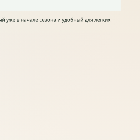
еред покупкой
й уже в начале сезона и удобный для легких
ил(а) заказ, но ещё не получил(а)
ал(а) заказ
 на сайте фото и пояснений, чтобы доверять
т
Скорее да
Не совсем
о больше примеров
об получения вам удобнее?
ВЗ
СДЭК до адреса
Почта России
Самовывоз
т стоимости
рмации по упаковке или доставке вам сейчас не