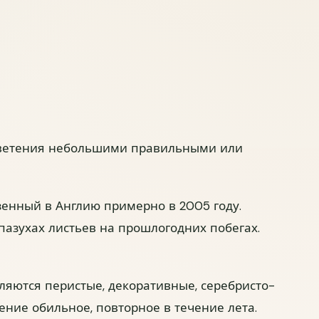
упаковка?
цветения небольшими правильными или
Нормально
Были небольшие повреждения
ёзные повреждения
везенный в Англию примерно в 2005 году.
ыла удобной для распаковки?
пазухах листьев на прошлогодних побегах.
ее да
Не очень
Нет
Не знаю
вреждения растений при доставке?
вляются перистые, декоративные, серебристо-
ние обильное, повторное в течение лета.
большие
Заметные
Критичные