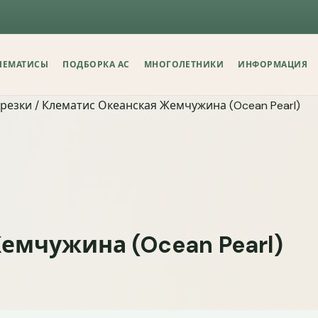
Что улучши
ЛЕМАТИСЫ
ПОДБОРКА АС
МНОГОЛЕТНИКИ
ИНФОРМАЦИЯ
брезки
/ Клематис Океанская Жемчужина (Ocean Pearl)
О
Насколь
Здесь важны
емчужина (Ocean Pearl)
понимание, 
спокойно за
На каком э
Только зн