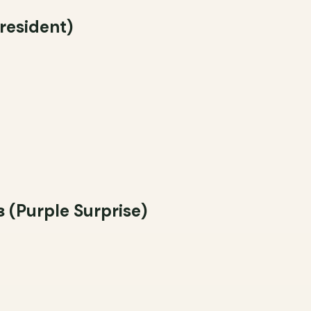
Что измени
esident)
О
Хватает
Purple Surprise)
Помогите по
информацио
вопросов.
Хватает ли
Да
Скор