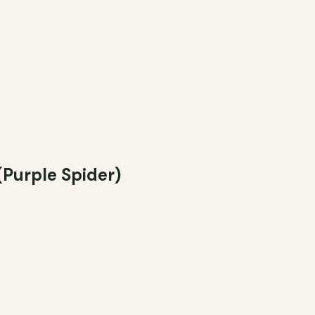
Понятна ли
Да
Скор
Понятно ли
Да
Скор
Легко ли н
urple Spider)
Да
Скор
Что на сай