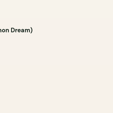
Понятны ли
Да
Скор
on Dream)
Что для вас
Фото кру
Цветение 
Посадка и
Нужны ли п
Да, очень
Полезны ли
сочетать"?
Да, очень