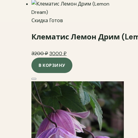
Добавить в избранное
Скидка
Готов
Клематис Лемон Дрим (Lem
Original price was: 3200 ₽.
Current price is: 3000 ₽.
3200
₽
3000
₽
В КОРЗИНУ
Добавить в избранное