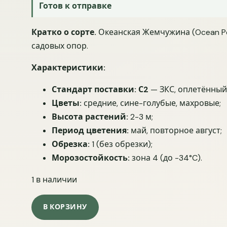
Готов к отправке
Кратко о сорте.
Океанская Жемчужина (Ocean Pea
садовых опор.
Характеристики:
Стандарт поставки:
С2
— ЗКС, оплетённый 
Цветы:
средние, сине-голубые, махровые;
Высота растений:
2-3 м;
Период цветения:
май, повторное август;
Обрезка:
1 (без обрезки);
Морозостойкость:
зона 4 (до -34°C).
1 в наличии
Количество товара Клематис Океанская Жемчужи
В КОРЗИНУ