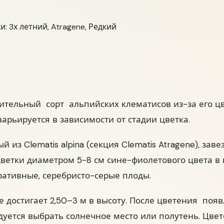
хватает?
и:
3х летний
,
Atragene
,
Редкий
Как дошла 
ительный сорт альпийских клематисов из-за его 
Отлично
рьируется в зависимости от стадии цветка.
Были серь
й из Clematis alpina (секция Clematis Atragene), за
Упаковка б
ветки диаметром 5-8 см сине-фиолетового цвета в 
Да
Скор
ративные, серебристо-серые плоды.
Были ли по
 достигает 2,50–3 м в высоту. После цветения поя
уется выбрать солнечное место или полутень. Цвете
Нет
Не