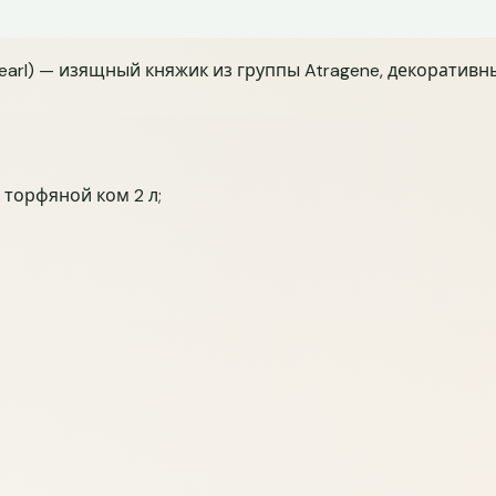
Выбираю п
rl) — изящный княжик из группы Atragene, декоративны
Уже оформ
Уже получ
Хватает ли
торфяной ком 2 л;
упаковке?
Да, хватае
Нет, нужн
Какой спос
СДЭК до П
Зависит о
на (Ocean Pearl)
Какой инфо