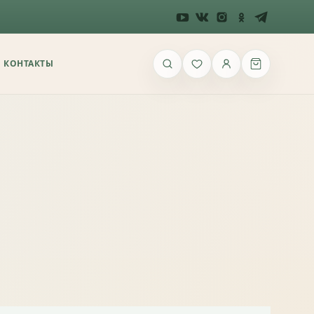
ть в теме качества саженцев?
КОНТАКТЫ
ТПРАВИТЬ
Пропустить
ко понятны упаковка и доставка?
 не только отзывы после получения, но и
достаточно ли на сайте информации, чтобы
казать впервые.
тапе вы сейчас?
акомлюсь с условиями доставки