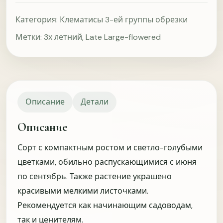
Редкость сорта
Фото и описание
Категория:
Клематисы 3-ей группы обрезки
Размер саженца
Рекомендация питомника
Метки:
3х летний
,
Late Large-flowered
Сообщить вам, если появится нужный сорт или
раздел?
Не нужно
MAX
Описание
Детали
Telegram
WhatsApp
Описание
Сорт с компактным ростом и светло-голубыми
ОТПРАВИТЬ
Пропустить
цветками, обильно распускающимися с июня
Что помогает доверять качеству саженцев?
по сентябрь. Также растение украшено
красивыми мелкими листочками.
Можно ответить и до покупки, и после получения
растений. Это помогает понять, какой информации не
Рекомендуется как начинающим садоводам,
хватает для доверия и где нужно усилить подачу
так и ценителям.