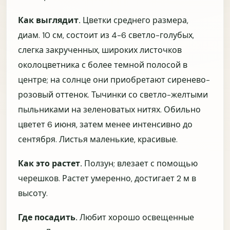
качества.
На каком этапе вы сейчас?
Как выглядит.
Цветки среднего размера,
диам. 10 см, состоит из 4-6 светло-голубых,
Только знакомлюсь с
Выбираю сорта перед
питомником
покупкой
слегка закрученных, широких листочков
околоцветника с более темной полосой в
Уже оформил(а) заказ, но
Уже получал(а) растения
ещё не получил(а)
центре; на солнце они приобретают сиренево-
розовый оттенок. Тычинки со светло-желтыми
Что сильнее всего повышает доверие к качеству?
пыльниками на зеленоватых нитях. Обильно
Понятные описания
Живые фото растений
сортов
цветет 6 июня, затем менее интенсивно до
сентября. Листья маленькие, красивые.
Пояснение по размеру
Фото и видео упаковки
саженцев
Как это растет.
Ползун; влезает с помощью
Отзывы и результаты в
Возможность задать
черешков. Растет умеренно, достигает 2 м в
саду
вопрос перед покупкой
высоту.
Чего сейчас не хватает, чтобы довериться
качеству или решиться на заказ?
Где посадить.
Любит хорошо освещенные