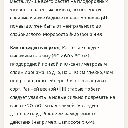
места. Лучше всего растет на плодородных
умеренно влажных почвах, но переносит
средние и даже бедные почвы. Уровень pH
почвы должен быть от нейтрального до
слабокислого. Морозостойкие (зона 4˗9).
Как вы оцените состояние растений при
Как посадить и уход.
Растение следует
получении?
высаживать в яму (60 x 60 x 60 см) с
Отличное
Хорошее
плодородной почвой и 10-сантиметровым
слоем дренажа на дне, на 5-10 см глубже, чем
Среднее
Были вопросы
оно росло в контейнере. Легко выращивать
Полученные растения соответствовали
сорт. Ранней весной (II˗III) старые побеги
ожиданиям?
следует удалить, а новые сильно подрезать на
высоте 20-50 см над землей. IV следует
Да
Скорее да
дополнить удобрением замедленного
действия (например, Osmocote 5˗6M).
Не совсем
Нет