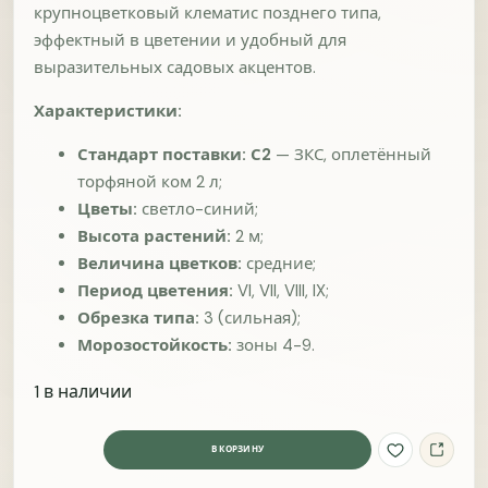
Что вы хотели бы найти у нас на сайте или в
крупноцветковый клематис позднего типа,
продаже?
эффектный в цветении и удобный для
выразительных садовых акцентов.
Характеристики:
Стандарт поставки:
С2
— ЗКС, оплетённый
торфяной ком 2 л;
Цветы:
светло-синий;
На каком этапе вы сейчас?
Высота растений:
2 м;
Пока просто знакомлюсь с
Ищу конкретный сорт или
Величина цветков:
средние;
ассортиментом
растение
Период цветения:
VI, VII, VIII, IX;
Уже выбираю, что
Видел(а) нужное, но
Обрезка типа:
3 (сильная);
заказать в ближайшее
сейчас его не было в
Морозостойкость:
зоны 4-9.
время
наличии
1 в наличии
Что важнее всего при выборе?
Цена
Срок отправки
В КОРЗИНУ
Добавить 
Подел
Количество товара Клематис Принц Чарльз (Prince Ch