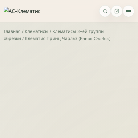
ВАШЕ МНЕНИЕ
Опросы
Главная
/
Клематисы
/
Клематисы 3-ей группы
обрезки
/ Клематис Принц Чарльз (Prince Charles)
Ассортимент
Качество
Упаковка и доставка
Сайт
Фото 
ИМЯ
ТЕЛЕФОН
Как вы о нас узнали?