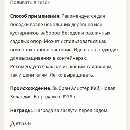
Поливать в сезон.
Было ли понятно, что делать с растением после
Способ применения.
Рекомендуется для
получения?
посадки возле небольших деревьев или
Да, всё понятно
Нужно больше пояснений
кустарников, заборов, беседок и различных
садовых опор. Может использоваться как
Не хватило информации
почвопокровное растение. Идеально подходит
Что улучшить в теме качества саженцев?
для выращивания в контейнерах.
Рекомендуется как начинающим садоводам,
так и ценителям. Легко выращивать.
Происхождение.
Выбран Алистер Кей, Новая
Зеландия. В продаже с 1976 г.
Награды.
Награда за заслуги перед садом.
ОТПРАВИТЬ
Пропустить
Детали