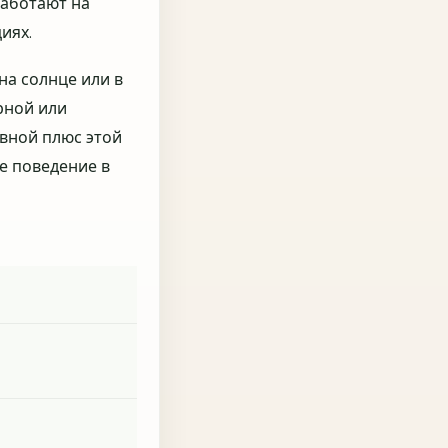
работают на
Чего не хва
иях.
на солнце или в
рной или
вной плюс этой
е поведение в
О
Насколь
ответы?
Здесь важен
понять, как
на сайт, и 
На каком эт