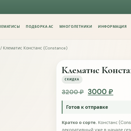
Понятна ли
Да
Скор
ЛЕМАТИСЫ
ПОДБОРКА АС
МНОГОЛЕТНИКИ
ИНФОРМАЦИЯ
Понятно ли
Да
Скор
/ Клематис Констанс (Constance)
Легко ли н
Клематис Конста
Да
Скор
СКИДКА
Что на сай
Original pri
Curre
3000
₽
3200
₽
Готов к отправке
Кратко о сорте.
Констанс (Cons
декоративный уже в начале сез