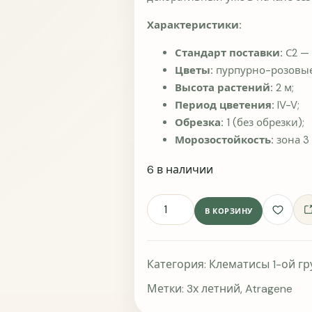
Что измени
Характеристики:
Стандарт поставки:
С2 — 
Цветы:
пурпурно-розовые
Высота растений:
2 м;
Период цветения:
IV-V;
Обрезка:
1 (без обрезки);
Морозостойкость:
зона 3 
О
6 в наличии
Хватает
Количество товара Клематис 
Помогите по
В КОРЗИНУ
Добав
информацио
вопросов.
Категория:
Клематисы 1-ой г
Хватает ли
Метки:
3х летний
,
Atragene
Да
Скор