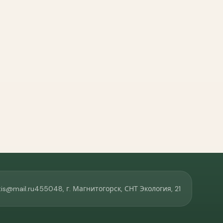
ко задаю вопросы
Выбираю перед покупкой
ил(а) заказ
Уже получал(а) заказ раньше
понятно отвечают на вопросы до покупки?
ятно
Нормально
Можно подробнее
е хватает
обнее получать помощь при выборе?
ответы в MAX
Telegram
WhatsApp
Звонок
а сайте
скорость ответа?
is@mail.ru
455048, г. Магнитогорск, СНТ Экология, 21
ее да
Не всегда
Нет
 информации о статусе заказа и следующих