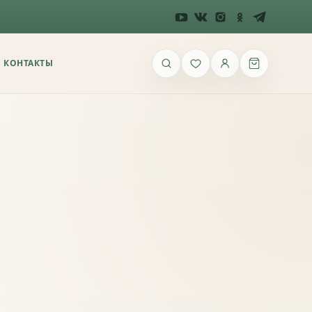
КОНТАКТЫ
ТПРАВИТЬ
Пропустить
 ли фото и описаний перед выбором?
нять, достаточно ли карточек товара и
нных блоков, чтобы выбрать сорт без лишних
 фото для выбора?
ее да
Не всегда
Нет
 описания и характеристики?