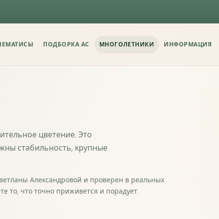
ЛЕМАТИСЫ
ПОДБОРКА АС
МНОГОЛЕТНИКИ
ИНФОРМАЦИЯ
О
Хватает
Помогите по
лительное цветение. Это
информацио
ажны стабильность, крупные
вопросов.
Хватает ли
Светланы Александровой и проверен в реальных
те то, что точно приживется и порадует.
Да
Скор
Понятны ли