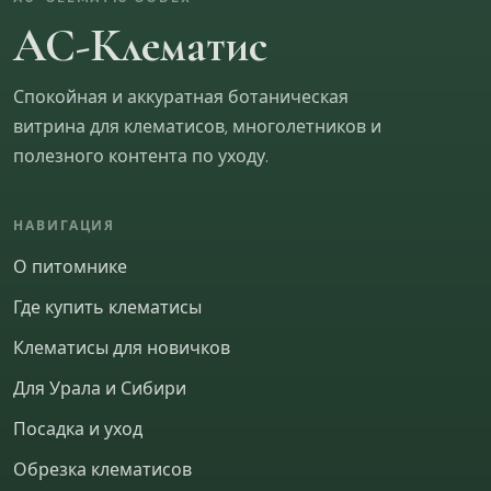
Редкость сорта
Фото и описание
АС-Клематис
Размер саженца
Рекомендация питомника
Спокойная и аккуратная ботаническая
Сообщить вам, если появится нужный сорт или
витрина для клематисов, многолетников и
раздел?
полезного контента по уходу.
Не нужно
MAX
НАВИГАЦИЯ
Telegram
WhatsApp
О питомнике
Где купить клематисы
Клематисы для новичков
ОТПРАВИТЬ
Пропустить
Что помогает доверять качеству саженцев?
Для Урала и Сибири
Можно ответить и до покупки, и после получения
Посадка и уход
растений. Это помогает понять, какой информации не
хватает для доверия и где нужно усилить подачу
Обрезка клематисов