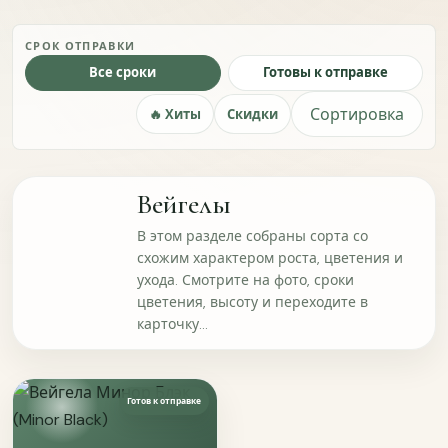
Поиск
Из видео Светланы
СРОК ОТПРАВКИ
Соцсети или мессенджеры
По рекомендации
Все сроки
Готовы к отправке
Уже давно с вами
Другой сайт или статья
Сортировка
🔥 Хиты
Скидки
Что вы ищете у нас в первую очередь?
Опрос подходит и тем, кто только впервые знакомится с
Вейгелы
сайтом. Нам важно понять, какие растения и форматы
выбора вам сейчас нужны.
В этом разделе собраны сорта со
Какие разделы вам сейчас интересны?
схожим характером роста, цветения и
ухода. Смотрите на фото, сроки
Клематисы
Гортензии
цветения, высоту и переходите в
карточку...
Пионы
Розы
Другие многолетники
Готов к отправке