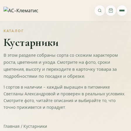
ВАШЕ МНЕНИЕ
Опросы
КАТАЛОГ
Ассортимент
Качество
Упаковка и доставка
Сайт
Фото 
Кустарники
В этом разделе собраны сорта со схожим характером
роста, цветения и ухода. Смотрите на фото, сроки
цветения, высоту и переходите в карточку товара за
подробностями по посадке и обрезке.
ИМЯ
1 сортов в наличии - каждый выращен в питомнике
Светланы Александровой и проверен в реальных условиях.
Смотрите фото, читайте описания и выбирайте то, что
ТЕЛЕФОН
точно приживется и порадует.
Главная
/ Кустарники
Как вы о нас узнали?