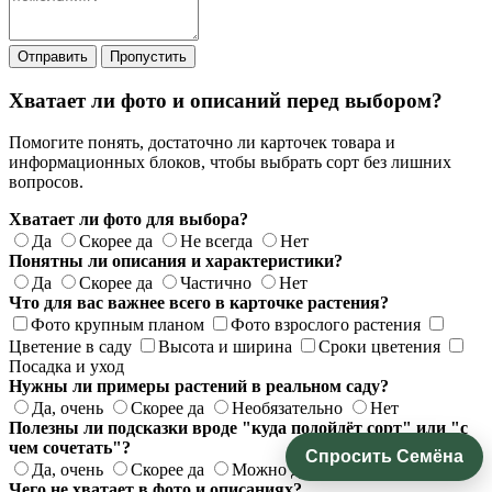
Отправить
Пропустить
Хватает ли фото и описаний перед выбором?
Помогите понять, достаточно ли карточек товара и
информационных блоков, чтобы выбрать сорт без лишних
вопросов.
Хватает ли фото для выбора?
Да
Скорее да
Не всегда
Нет
Понятны ли описания и характеристики?
Да
Скорее да
Частично
Нет
Что для вас важнее всего в карточке растения?
Фото крупным планом
Фото взрослого растения
Цветение в саду
Высота и ширина
Сроки цветения
Посадка и уход
Нужны ли примеры растений в реальном саду?
Да, очень
Скорее да
Необязательно
Нет
Полезны ли подсказки вроде "куда подойдёт сорт" или "с
чем сочетать"?
Спросить Семёна
Да, очень
Скорее да
Можно добавить
Не нужно
Чего не хватает в фото и описаниях?