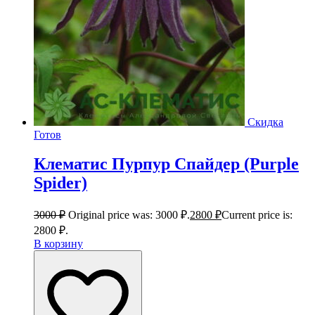
Скидка
Готов
Клематис Пурпур Спайдер (Purple
Spider)
3000
₽
Original price was: 3000 ₽.
2800
₽
Current price is:
2800 ₽.
В корзину